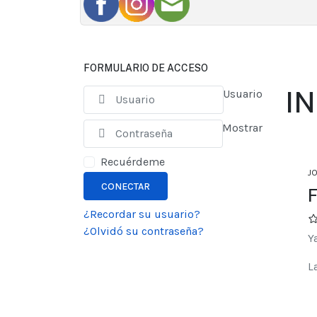
FORMULARIO DE ACCESO
IN
Usuario
Mostrar
Recuérdeme
J
CONECTAR
F
¿Recordar su usuario?
¿Olvidó su contraseña?
Y
L