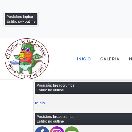
Posición:
topbar-l
Estilo:
raw outline
INICIO
GALERIA
N
Posición:
breadcrumbs
Estilo:
no outline
Inicio
Posición:
breadcrumbs
Estilo:
no outline