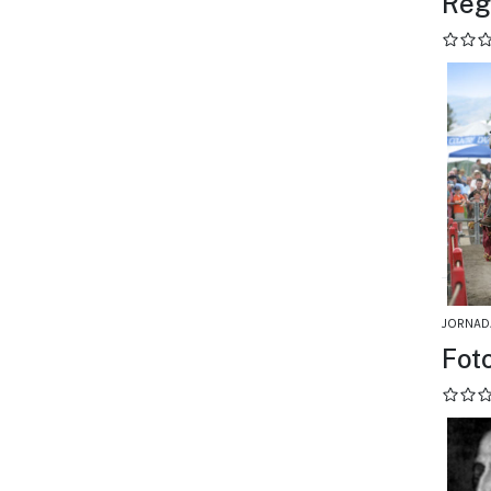
Reg
JORNAD
Fot