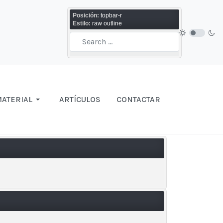
Posición:
topbar-r
Estilo:
raw outline
ATERIAL
ARTÍCULOS
CONTACTAR