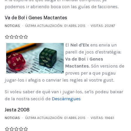
podemos ir abriendo boca con las guías de facciones.
Va de Bo! i Genes Mactantes
NOTICIAS
ÚLTIMA ACTUALIZACIÓN: 01 ABRIL 2015
VISITAS: 20287
El
Nel d'Elx
ens envia un
parell de jocs d'estratègia:
Va de Bo!
i
Genes
Mactantes
. Són versions de
proves per a que pugau
jugar-los i afegis o canviar les regles al vostre gust.
Si voleu saber de què van i jugar-los, se'ls podeu baixar
de la nostra secció de
Descàrregues
Jesta 2008
NOTICIAS
ÚLTIMA ACTUALIZACIÓN: 01 ABRIL 2015
VISITAS: 19661