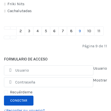
Friki Nits
Cachalutadas
2
3
4
5
6
7
8
9
10
11
Página 9 de 11
FORMULARIO DE ACCESO
Usuario
Mostrar
Recuérdeme
CONECTAR
¿Recordar su usuario?