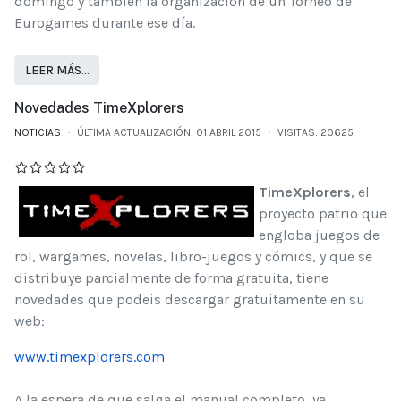
domingo y también la organización de un Torneo de
Eurogames durante ese día.
LEER MÁS…
Novedades TimeXplorers
NOTICIAS
ÚLTIMA ACTUALIZACIÓN: 01 ABRIL 2015
VISITAS: 20625
TimeXplorers
, el
proyecto patrio que
engloba juegos de
rol, wargames, novelas, libro-juegos y cómics, y que se
distribuye parcialmente de forma gratuita, tiene
novedades que podeis descargar gratuitamente en su
web:
www.timexplorers.com
A la espera de que salga el manual completo, ya