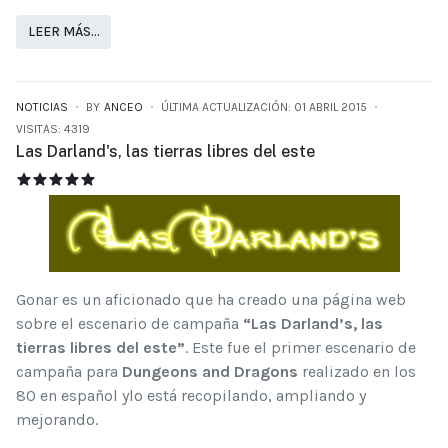
LEER MÁS…
NOTICIAS
BY
ANCEO
ÚLTIMA ACTUALIZACIÓN: 01 ABRIL 2015
VISITAS: 4319
Las Darland's, las tierras libres del este
LAS DARLAND'S, LAS TIERRAS LIBRES DEL ESTE
RATIO:
5
/
5
Gonar es un aficionado que ha creado una página web
sobre el escenario de campaña
“Las Darland’s, las
tierras libres del este”
. Este fue el primer escenario de
campaña para
Dungeons and Dragons
realizado en los
80 en español ylo está recopilando, ampliando y
mejorando.