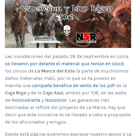
Las inundaciones del pasado 28 de septiembre en Lorca
se llevaron por delante el material que tenían en stock
los chicos de
La Marca del Este
(a parte de muchísimos
daños materiales más), por lo que se ha puesto en
marcha una
campaña benéfica de venta de los pdf
de la
Caja Roja
y de la
Caja Azul
, ambos por 10€, en las webs
de
Holocubierta
y
Nosolorol
. Las ganancias irán
destinadas al reflote del proyecto de La Marca. Hay que
decir que esta iniciativa se ha llevado a cabo a propuesta
de los aficionados y amigos.
Desde está página queremos expresar nuestro apoyo a La