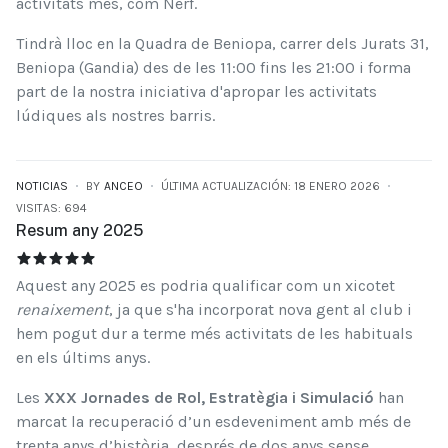
activitats més, com Nerf.
Tindrà lloc en la Quadra de Beniopa, carrer dels Jurats 31,
Beniopa (Gandia) des de les 11:00 fins les 21:00 i forma
part de la nostra iniciativa d'apropar les activitats
lúdiques als nostres barris.
NOTICIAS
BY
ANCEO
ÚLTIMA ACTUALIZACIÓN: 18 ENERO 2026
VISITAS: 694
Resum any 2025
RESUM ANY 2025
RATIO:
5
/
5
Aquest any 2025 es podria qualificar com un xicotet
renaixement
, ja que s'ha incorporat nova gent al club i
hem pogut dur a terme més activitats de les habituals
en els últims anys.
Les
XXX Jornades de Rol, Estratègia i Simulació
han
marcat la recuperació d’un esdeveniment amb més de
trenta anys d’història, després de dos anys sense