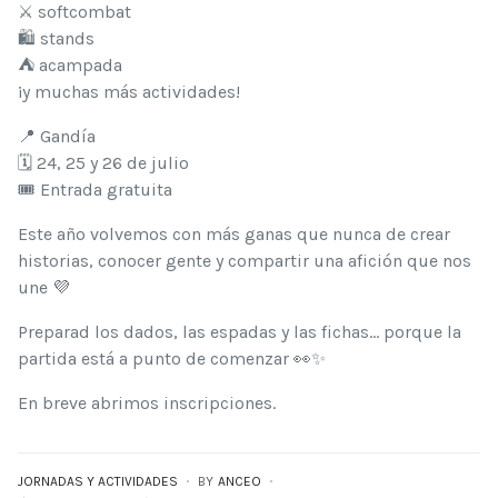
⚔️ softcombat
🛍️ stands
⛺ acampada
¡y muchas más actividades!
📍 Gandía
🗓️ 24, 25 y 26 de julio
🎟️ Entrada gratuita
Este año volvemos con más ganas que nunca de crear
historias, conocer gente y compartir una afición que nos
une 💜
Preparad los dados, las espadas y las fichas… porque la
partida está a punto de comenzar 👀✨
En breve abrimos inscripciones.
JORNADAS Y ACTIVIDADES
BY
ANCEO