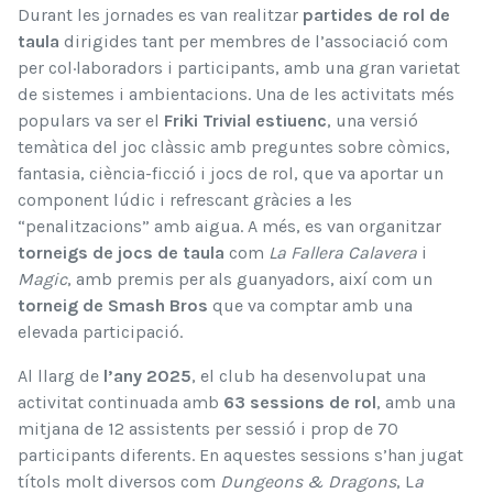
Durant les jornades es van realitzar
partides de rol de
taula
dirigides tant per membres de l’associació com
per col·laboradors i participants, amb una gran varietat
de sistemes i ambientacions. Una de les activitats més
populars va ser el
Friki Trivial estiuenc
, una versió
temàtica del joc clàssic amb preguntes sobre còmics,
fantasia, ciència-ficció i jocs de rol, que va aportar un
component lúdic i refrescant gràcies a les
“penalitzacions” amb aigua. A més, es van organitzar
torneigs de jocs de taula
com
La Fallera Calavera
i
Magic
, amb premis per als guanyadors, així com un
torneig de Smash Bros
que va comptar amb una
elevada participació.
Al llarg de
l’any 2025
, el club ha desenvolupat una
activitat continuada amb
63 sessions de rol
, amb una
mitjana de 12 assistents per sessió i prop de 70
participants diferents. En aquestes sessions s’han jugat
títols molt diversos com
Dungeons & Dragons
, L
a