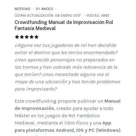
NOTICIAS
BY
ANCEO
ÚLTIMA ACTUALIZACIÓN: 06 ENERO 2017
VISITAS: 3887
Crowdfunding Manual de Improvisación Rol
Fantasía Medieval
CROWDFUNDING MANUAL DE IMPROVISACIÓN ROL FANTASÍA MEDIEVAL
RATIO:
5
/
5
¿Alguna vez tus jugadores de rol han decidido
evitar el destino que les tenías encomendado?
¿Han aparecido personajes no preparados en
las tramas y han cobrado más relevancia de la
que tenían? ¿Has necesitado alguna vez el
mapa de una ubicación y has tenido problemas
para improvisarlo?
Este crowdfunding propone publicar un
Manual
de improvisación
, creado para ayudar a todo
Máster en los juegos de Rol Fantástico
Medieval, mediante el libro físico y una
App
para plataformas Android, iOS y PC (Windows)
.