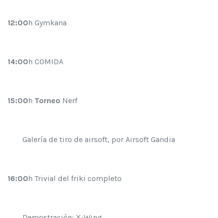
12:00
h Gymkana
14:00
h COMIDA
15:00
h
Torneo
Nerf
Galería de tiro de airsoft, por Airsoft Gandia
16:00
h Trivial del friki completo
Demostración: X-Wing