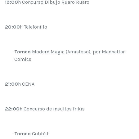
19:00
h Concurso Dibujo Ruaro Ruaro
20:00
h Telefonillo
Torneo
Modern Magic (Amistoso), por Manhattan
Comics
21:00
h CENA
22:00
h Concurso de insultos frikis
Torneo
Gobb’it