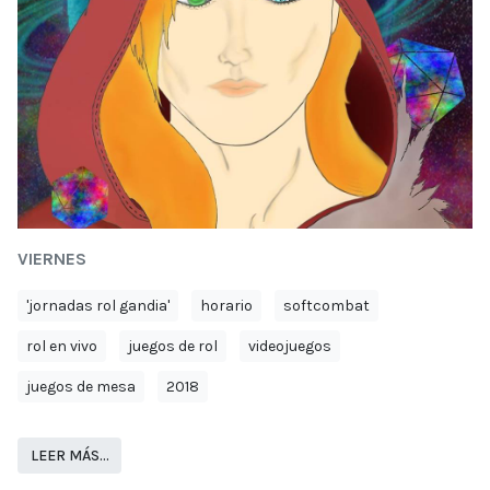
VIERNES
'jornadas rol gandia'
horario
softcombat
rol en vivo
juegos de rol
videojuegos
juegos de mesa
2018
LEER MÁS…