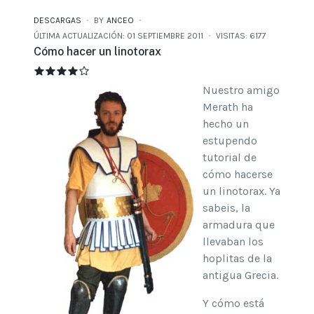
DESCARGAS
BY
ANCEO
ÚLTIMA ACTUALIZACIÓN: 01 SEPTIEMBRE 2011
VISITAS: 6177
Cómo hacer un linotorax
CÓMO HACER UN LINOTORAX
RATIO:
4
/
5
Nuestro amigo
Merath ha
hecho un
estupendo
tutorial de
cómo hacerse
un linotorax. Ya
sabeis, la
armadura que
llevaban los
hoplitas de la
antigua Grecia.
Y cómo está