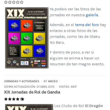
Ya podeis ver las fotos de las
jornadas en nuestra
galería
.
Además, en el
tema del foro
hay
enlaces a otras fotos de las
jornadas, como las de Otaku
No Baru.
Y dentro de poco, a ver si
alguien se anima a hacer un
resumen de tan magno evento.
JORNADAS Y ACTIVIDADES
BY
ANCEO
ÚLTIMA ACTUALIZACIÓN: 01 ABRIL 2015
VISITAS: 4617
XIX Jornadas de Rol de Gandia
XIX JORNADAS DE ROL DE GANDIA
RATIO:
4.5
/
5
Los Clubs de Rol
El Dragón