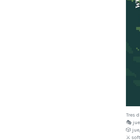
Tres d
🎭 jue
🎲 ju
⚔️ so