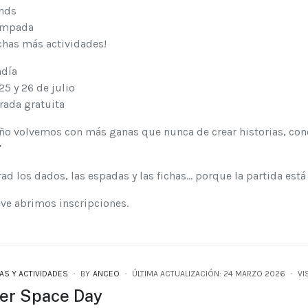
ands
ampada
chas más actividades!
ndía
 25 y 26 de julio
trada gratuita
ño volvemos con más ganas que nunca de crear historias, con

ad los dados, las espadas y las fichas… porque la partida es
ve abrimos inscripciones.
AS Y ACTIVIDADES
BY
ANCEO
ÚLTIMA ACTUALIZACIÓN: 24 MARZO 2026
VI
er Space Day