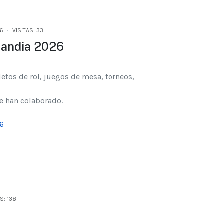
26
VISITAS: 33
Gandia 2026
letos de rol, juegos de mesa, torneos,
ue han colaborado.
26
S: 138