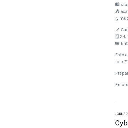
🛍️ st
⛺ ac
¡y mu
📍 Ga
🗓️ 24,
🎟️ En
Este a
une 
Prepar
En bre
JORNAD
Cyb