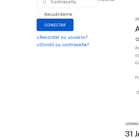
Recuérdeme
J
CONECTAR
A
¿Recordar su usuario?
¿Olvidó su contraseña?
A
s
G
P
¡
JORNAD
31 