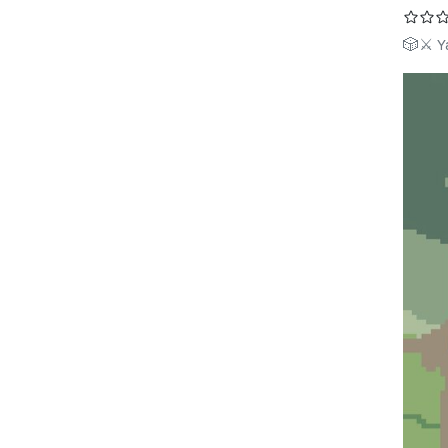
🎲⚔️ Y