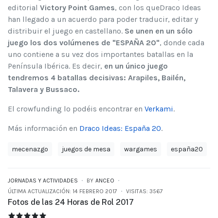
editorial
Victory Point Games
, con los queDraco Ideas
han llegado a un acuerdo para poder traducir, editar y
distribuir el juego en castellano.
Se unen en un sólo
juego los dos volúmenes de "ESPAÑA 20"
, donde cada
uno contiene a su vez dos importantes batallas en la
Península Ibérica. Es decir,
en un único juego
tendremos 4 batallas decisivas: Arapiles, Bailén,
Talavera y Bussaco.
El crowfunding lo podéis encontrar en
Verkami
.
Más información en
Draco Ideas: España 20
.
mecenazgo
juegos de mesa
wargames
españa20
JORNADAS Y ACTIVIDADES
BY
ANCEO
ÚLTIMA ACTUALIZACIÓN: 14 FEBRERO 2017
VISITAS: 3567
Fotos de las 24 Horas de Rol 2017
FOTOS DE LAS 24 HORAS DE ROL 2017