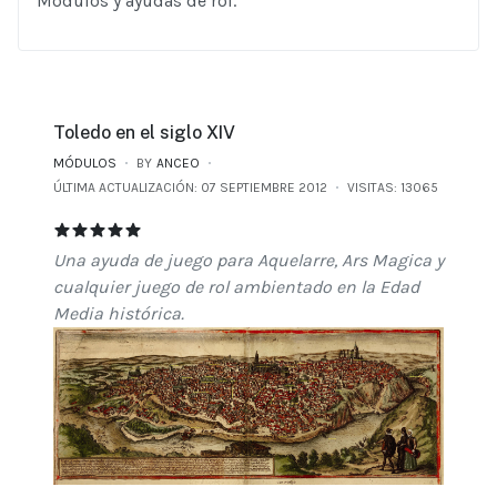
Módulos y ayudas de rol.
Toledo en el siglo XIV
MÓDULOS
BY
ANCEO
ÚLTIMA ACTUALIZACIÓN: 07 SEPTIEMBRE 2012
VISITAS: 13065
TOLEDO EN EL SIGLO XIV
RATIO:
5
/
5
Una ayuda de juego para Aquelarre, Ars Magica y
cualquier juego de rol ambientado en la Edad
Media histórica.