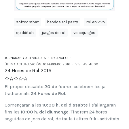
softcombat
beodos rol party
rol en vivo
quidditch
juegos de rol
videojuegos
JORNADAS Y ACTIVIDADES
BY
ANCEO
ÚLTIMA ACTUALIZACIÓN: 10 FEBRERO 2016
VISITAS: 4000
24 Hores de Rol 2016
El proper dissabte
20 de febrer
, celebrem les ja
tradicionals
24 Hores de Rol
.
Començaran a les
10:00 h. del dissabte
i s'allargaran
fins les
10:00 h. del diumenge
. Tindrem 24 hores
seguides de jocs de rol, de taula i altres friki-activitats.