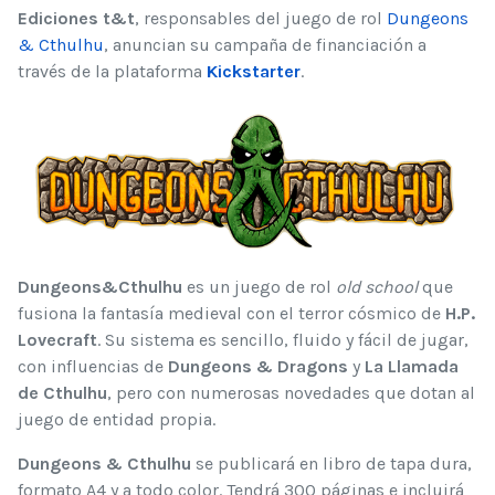
RATIO:
5
/
5
Ediciones t&t
, responsables del juego de rol
Dungeons
& Cthulhu
, anuncian su campaña de financiación a
través de la plataforma
Kickstarter
.
Dungeons&Cthulhu
es un juego de rol
old school
que
fusiona la fantasía medieval con el terror cósmico de
H.P.
Lovecraft
. Su sistema es sencillo, fluido y fácil de jugar,
con influencias de
Dungeons & Dragons
y
La Llamada
de Cthulhu
, pero con numerosas novedades que dotan al
juego de entidad propia.
Dungeons & Cthulhu
se publicará en libro de tapa dura,
formato A4 y a todo color. Tendrá 300 páginas e incluirá