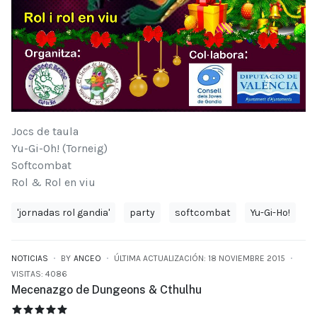
Jocs de taula
Yu-Gi-Oh! (Torneig)
Softcombat
Rol & Rol en viu
'jornadas rol gandia'
party
softcombat
Yu-Gi-Ho!
NOTICIAS
BY
ANCEO
ÚLTIMA ACTUALIZACIÓN: 18 NOVIEMBRE 2015
VISITAS: 4086
Mecenazgo de Dungeons & Cthulhu
MECENAZGO DE DUNGEONS & CTHULHU