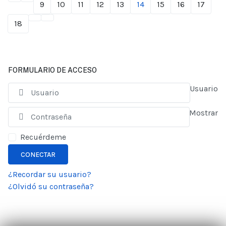
9
10
11
12
13
14
15
16
17
18
FORMULARIO DE ACCESO
Usuario
Mostrar
Recuérdeme
CONECTAR
¿Recordar su usuario?
¿Olvidó su contraseña?